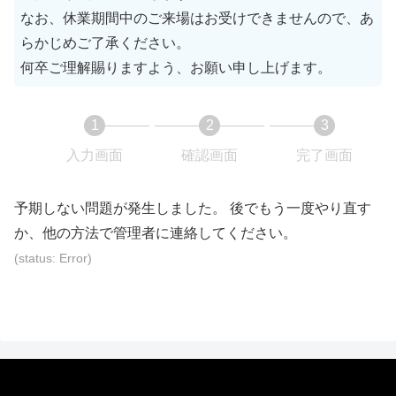
なお、休業期間中のご来場はお受けできませんので、あ
らかじめご了承ください。
何卒ご理解賜りますよう、お願い申し上げます。
1
2
3
現
現
現
入力画面
確認画面
完了画面
在
在
在
表
表
表
予期しない問題が発生しました。 後でもう一度やり直す
示
示
示
か、他の方法で管理者に連絡してください。
さ
さ
さ
(status: Error)
れ
れ
れ
て
て
て
い
い
い
る
る
る
画
画
画