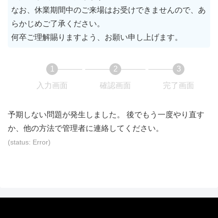
なお、休業期間中のご来場はお受けできませんので、あ
らかじめご了承ください。
何卒ご理解賜りますよう、お願い申し上げます。
1
2
3
現
現
現
入力画面
確認画面
完了画面
在
在
在
表
表
表
予期しない問題が発生しました。 後でもう一度やり直す
示
示
示
か、他の方法で管理者に連絡してください。
さ
さ
さ
(status: Error)
れ
れ
れ
て
て
て
い
い
い
る
る
る
画
画
画